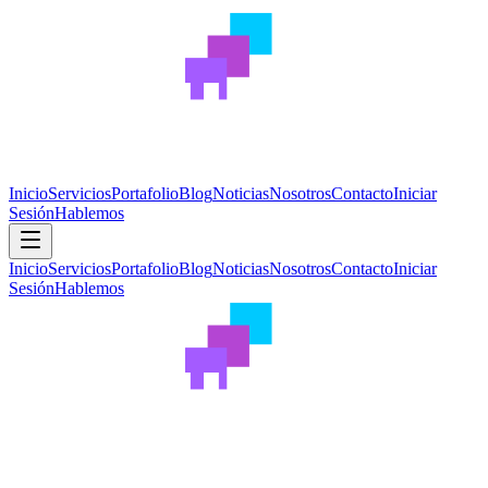
wolke
Inicio
Servicios
Portafolio
Blog
Noticias
Nosotros
Contacto
Iniciar
Sesión
Hablemos
Inicio
Servicios
Portafolio
Blog
Noticias
Nosotros
Contacto
Iniciar
Sesión
Hablemos
wolke